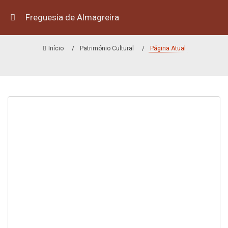
Freguesia de Almagreira
FORTE DE SÃO JOÃO BATISTA
Início
Património Cultural
Página Atual