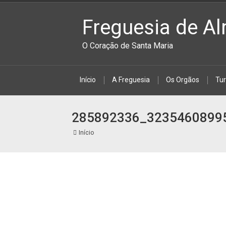
Freguesia de Al
O Coração de Santa Maria
Início
A Freguesia
Os Orgãos
Tu
285892336_3235460899
Início