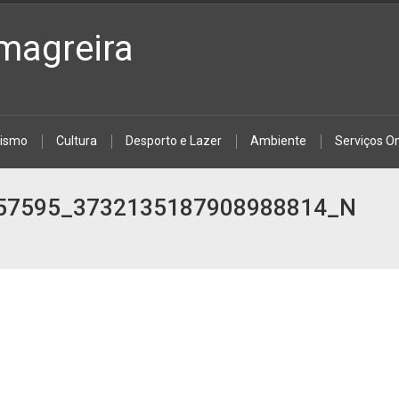
magreira
rismo
Cultura
Desporto e Lazer
Ambiente
Serviços On
57595_3732135187908988814_N